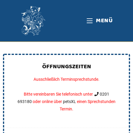
MENÜ
ÖFFNUNGSZEITEN
Ausschließlich Terminsprechstunde.
Bitte vereinbaren Sie telefonisch unter
0201
693180
oder online über
petsXL
einen Sprechstunden
Termin.