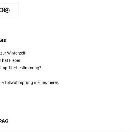
EN
ÄGE
zur Winterzeit
r hat Fieber!
 Impftiterbestimmung?
 die Tollwutimpfung meines Tieres
TRAG