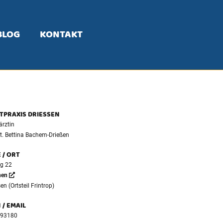
BLOG
KONTAKT
TPRAXIS DRIESSEN
ärztin
t. Bettina Bachem-Drießen
 / ORT
g 22
nen
n (Ortsteil Frintrop)
 / EMAIL
693180