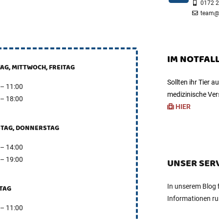
0172 
team@ti
IM NOTFAL
AG, MITTWOCH, FREITAG
Sollten ihr Tier 
 – 11:00
medizinische Vers
 – 18:00
HIER
STAG, DONNERSTAG
 – 14:00
 – 19:00
UNSER SERV
In unserem Blog f
TAG
Informationen ru
 – 11:00